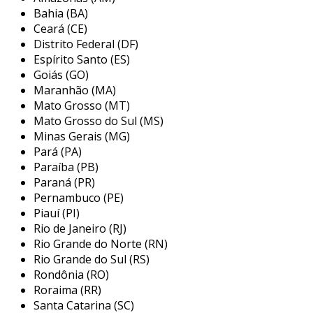
suportam o peso de diferentes tipos de
Bahia (BA)
vestuário.
Ceará (CE)
custo acessível
: em comparação com
Distrito Federal (DF)
cabides de madeira ou metal, os de
Espírito Santo (ES)
plástico costumam ser mais econômicos,
Goiás (GO)
Maranhão (MA)
permitindo que se adquira uma
Mato Grosso (MT)
quantidade maior sem comprometer o
Mato Grosso do Sul (MS)
orçamento.
Minas Gerais (MG)
variedade de modelos
: estão disponíveis
Pará (PA)
em várias formas e tamanhos, adaptando-
Paraíba (PB)
se a diferentes peças de roupa, desde
Paraná (PR)
camisas até calças.
Pernambuco (PE)
Piauí (PI)
leveza
: devido ao seu baixo peso,
Rio de Janeiro (RJ)
facilitam a movimentação e a
Rio Grande do Norte (RN)
reorganização no armário.
Rio Grande do Sul (RS)
Rondônia (RO)
fácil limpeza
: os cabides de plástico
Roraima (RR)
podem ser facilmente limpos com um
Santa Catarina (SC)
pano úmido, mantendo a higiene