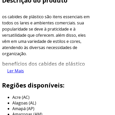
Descrição do produto
os cabides de plástico são itens essenciais em
todos os lares e ambientes comerciais. sua
popularidade se deve à praticidade e à
versatilidade que oferecem. além disso, eles
vêm em uma variedade de estilos e cores,
atendendo às diversas necessidades de
organização.
benefícios dos cabides de plástico
Ler Mais
os cabides de plástico apresentam diversas
vantagens que os tornam uma escolha ideal
Regiões disponíveis:
para o armazenamento de roupas. entre os
principais benefícios, destacam-se:
Acre (AC)
Alagoas (AL)
durabilidade
: feitos de materiais leves,
Amapá (AP)
mas resistentes, os cabides de plástico
Amazonas (AM)