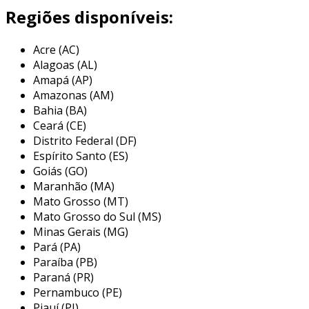
ambientes.
Regiões disponíveis:
uma das principais vantagens do acrílico é sua
Acre (AC)
capacidade de ser moldado em várias formas,
Alagoas (AL)
resultando em cabides que podem ser
Amapá (AP)
projetados para diferentes tipos de roupas,
Amazonas (AM)
como blusas, vestidos, calças e saias. além
Bahia (BA)
disso, o material é fácil de limpar e mantém sua
Ceará (CE)
aparência nova por mais tempo, resistindo a
Distrito Federal (DF)
riscos e desgastes comuns.
Espírito Santo (ES)
Goiás (GO)
principais aplicações dos cabides de
Maranhão (MA)
acrílico
Mato Grosso (MT)
Mato Grosso do Sul (MS)
os cabides de acrílico são utilizados em vários
Minas Gerais (MG)
contextos, destacando-se em ambientes
Pará (PA)
comerciais e residenciais. abaixo estão algumas
Paraíba (PB)
das principais aplicações desses acessórios:
Paraná (PR)
Pernambuco (PE)
loja de roupas:
frequentemente
Piauí (PI)