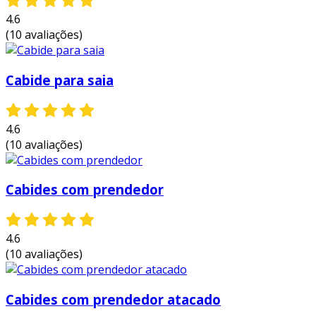
acrílico estão disponíveis em várias
4.6
formas e tamanhos, permitindo que os
(10 avaliações)
varejistas escolham opções que melhor
atendem ao estilo de suas lojas.
Cabide para saia
durabilidade e resistência:
ao contrário
dos cabides de madeira ou plástico
comum, os cabides de acrílico são
4.6
altamente resistentes à quebra e mantêm
(10 avaliações)
sua integridade ao longo do tempo.
estética limpa e moderna:
o acrílico
Cabides com prendedor
transparente combina facilmente com
diferentes decorações e estilos de loja,
ajudando a criar um visual coeso.
4.6
facilidade de manutenção:
cabides de
(10 avaliações)
acrílico são fáceis de limpar e manter, o
que é fundamental para garantir que as
Cabides com prendedor atacado
peças permaneçam impecáveis.