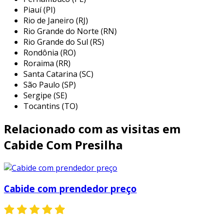
Piauí (PI)
citar:
Rio de Janeiro (RJ)
boutiques de moda feminina:
ideais
Rio Grande do Norte (RN)
para exibir vestidos, blusas e saias, os
Rio Grande do Sul (RS)
Rondônia (RO)
cabides de acrílico auxiliam na valorização
Roraima (RR)
das peças e na apresentação da coleção.
Santa Catarina (SC)
loja de roupas masculinas:
perfeitos
São Paulo (SP)
para camisas, jaquetas e calças,
Sergipe (SE)
proporcionando uma ótima organização e
Tocantins (TO)
visualização dos produtos.
Relacionado com as visitas em
lojas de acessórios:
cabides de acrílico
menores podem ser utilizados para expor
Cabide Com Presilha
lenços, cintos e bijuterias, garantindo que
esses itens fiquem sempre visíveis e
acessíveis.
Cabide com prendedor preço
exposições e feiras de moda:
por sua
leveza e estética, são frequentemente
utilizados em eventos de lançamento e