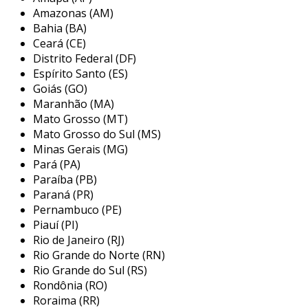
destacam-se:
Amazonas (AM)
Bahia (BA)
custo-benefício
: os cabides de plástico
Ceará (CE)
são muito mais acessíveis em comparação
Distrito Federal (DF)
com opções de madeira ou metal. isso
Espírito Santo (ES)
ajuda a manter os custos operacionais
Goiás (GO)
mais baixos.
Maranhão (MA)
Mato Grosso (MT)
leveza e durabilidade
: fabricados em
Mato Grosso do Sul (MS)
plástico resistente, esses cabides são
Minas Gerais (MG)
leves, mas ainda assim suportam bem o
Pará (PA)
peso das roupas.
Paraíba (PB)
variedade de estilos
: estão disponíveis
Paraná (PR)
em várias cores e formatos, permitindo
Pernambuco (PE)
Piauí (PI)
que você escolha o que melhor combina
Rio de Janeiro (RJ)
com a identidade da sua marca.
Rio Grande do Norte (RN)
empilháveis
: sua estrutura facilita o
Rio Grande do Sul (RS)
armazenamento, já que podem ser
Rondônia (RO)
empilhados, economizando espaço.
Roraima (RR)