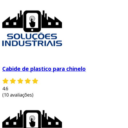
no atacado, é importante escolher
fornecedores confiáveis. aqui estão algumas
dicas para facilitar sua escolha:
pesquise fornecedores
: busque
empresas com boa reputação e que
ofereçam garantia de qualidade em seus
produtos.
compare preços
: solicite orçamentos de
diferentes fornecedores e compare não
Cabide de plastico para chinelo
apenas os preços, mas também as
condições de entrega.
4.6
verifique o mínimo de pedido
: certifique-
(10 avaliações)
se de que o mínimo de pedido se encaixa
nas necessidades do seu estoque.
peça amostras
: antes de fechar a
compra, peça amostras para analisar a
qualidade dos cabides.