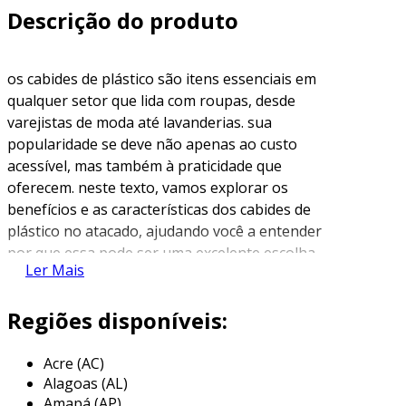
Descrição do produto
os cabides de plástico são itens essenciais em
qualquer setor que lida com roupas, desde
varejistas de moda até lavanderias. sua
popularidade se deve não apenas ao custo
acessível, mas também à praticidade que
oferecem. neste texto, vamos explorar os
benefícios e as características dos cabides de
plástico no atacado, ajudando você a entender
por que essa pode ser uma excelente escolha
Ler Mais
para o seu negócio.
vantagens dos cabides de plástico
Regiões disponíveis:
os cabides de plástico possuem diversas
Acre (AC)
vantagens que os tornam uma escolha
Alagoas (AL)
preferencial. entre os principais benefícios,
Amapá (AP)