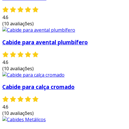
de roupas tanto em residências quanto em
ambientes profissionais.
4.6
vantagens e benefícios do cabide
(10 avaliações)
para calça cromado
optar pelo cabide para calça cromado traz
Cabide para avental plumbífero
diversas vantagens que ajudam a melhorar a
experiência na organização de vestuário. entre
os principais benefícios, podemos citar:
4.6
(10 avaliações)
durabilidade:
a cromagem confere ao
cabide uma longa vida útil, resistindo a
desgastes e corrosão.
Cabide para calça cromado
estética:
o acabamento cromado oferece
um toque de elegância, tornando o closet
4.6
visualmente mais atraente.
(10 avaliações)
organização:
ajuda a manter as calças
bem organizadas, facilitando a escolha