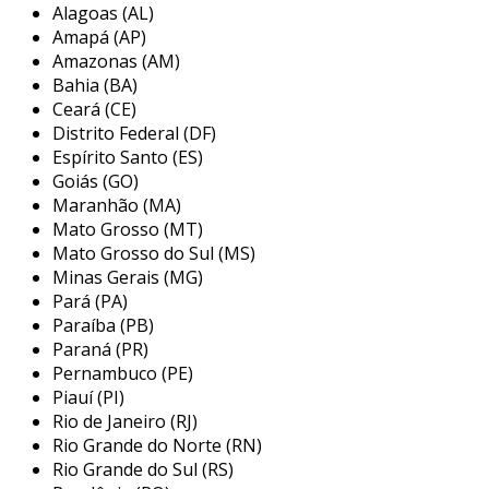
Alagoas (AL)
deslizem ou se amassem. além disso, a
Amapá (AP)
superfície cromada é fácil de limpar e não
Amazonas (AM)
retém umidade, o que ajuda a preservar a
Bahia (BA)
qualidade do tecido das calças ao longo do
Ceará (CE)
tempo.
Distrito Federal (DF)
Espírito Santo (ES)
principais aplicações do cabide para
Goiás (GO)
calça cromado
Maranhão (MA)
Mato Grosso (MT)
o cabide para calça cromado é amplamente
Mato Grosso do Sul (MS)
utilizado tanto em ambientes domésticos
Minas Gerais (MG)
quanto em estabelecimentos comerciais, como
Pará (PA)
boutiques e lojas de roupas. sua versatilidade
Paraíba (PB)
permite que ele acomode diversos tipos de
Paraná (PR)
calças, incluindo jeans, sociais e esportivas,
Pernambuco (PE)
Piauí (PI)
otimizando o espaço e mantendo a
Rio de Janeiro (RJ)
organização. entre as aplicações mais comuns,
Rio Grande do Norte (RN)
podemos destacar:
Rio Grande do Sul (RS)