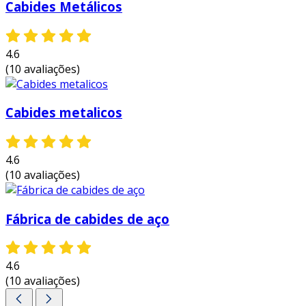
das roupas no dia a dia.
Cabides Metálicos
espaço otimizado:
o design do cabide
permite pendurar várias calças sem
4.6
ocupar muito espaço, maximizando a
(10 avaliações)
utilização do armário.
com esses benefícios em mente, fica evidente
Cabides metalicos
que o cabide para calça cromado é uma escolha
prática e eficiente para quem busca unir
funcionalidade e estilo na organização do
4.6
vestuário.
(10 avaliações)
entre em contato e solicite um orçamento
personalizado!
Fábrica de cabides de aço
4.6
(10 avaliações)