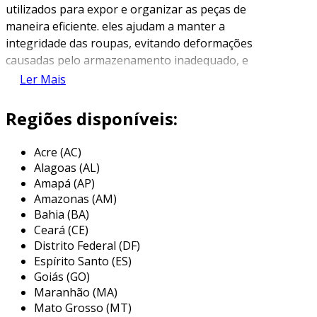
utilizados para expor e organizar as peças de
maneira eficiente. eles ajudam a manter a
integridade das roupas, evitando deformações
causadas pelo armazenamento inadequado, e
simultaneamente contribuem para a
Ler Mais
apresentação visual do ambiente de vendas.
Regiões disponíveis:
existem diversos modelos de cabides, cada um
projetado para atender a diferentes tipos de
Acre (AC)
roupas e estilos de exposição. alguns são feitos
Alagoas (AL)
de madeira, outros de plástico ou metal,
Amapá (AP)
oferecendo opções que variam em durabilidade
Amazonas (AM)
e estética. o uso apropriado de cabides pode,
Bahia (BA)
além de preservar as roupas, auxiliar na
Ceará (CE)
experiência do cliente, tornando-a mais
Distrito Federal (DF)
agradável e atraente.
Espírito Santo (ES)
Goiás (GO)
tipos de cabides para loja de roupas
Maranhão (MA)
Mato Grosso (MT)
os cabides disponíveis no mercado são