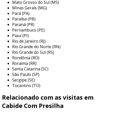
Mato Grosso do Sul (MS)
projetados para atender a variadas
Minas Gerais (MG)
necessidades do setor de moda. a escolha do
Pará (PA)
cabide correto pode influenciar a forma como
Paraíba (PB)
os produtos são apresentados e que
Paraná (PR)
impressionam os consumidores. entre os tipos
Pernambuco (PE)
Piauí (PI)
mais comuns, encontramos:
Rio de Janeiro (RJ)
cabides de madeira:
são fortes e
Rio Grande do Norte (RN)
oferecem um visual elegante, ideal para
Rio Grande do Sul (RS)
Rondônia (RO)
roupas mais pesadas e de maior valor,
Roraima (RR)
como blazers e vestidos.
Santa Catarina (SC)
cabides de plástico:
leves e versáteis,
São Paulo (SP)
são frequentemente utilizados para
Sergipe (SE)
camisetas e blusas. eles podem ser
Tocantins (TO)
encontrados em diversas cores e
Relacionado com as visitas em
formatos.
cabides de metal:
são conhecidos por
Cabide Com Presilha
sua durabilidade e elegância, sendo