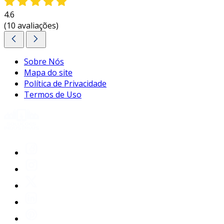
a segurança dos produtos, mas também
contribuindo para a satisfação do cliente.
4.6
(10 avaliações)
entre em contato e solicite um orçamento
personalizado!
Sobre Nós
Mapa do site
Política de Privacidade
Termos de Uso