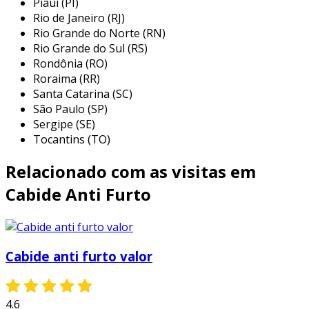
Piauí (PI)
frequentemente usados em boutiques e
Rio de Janeiro (RJ)
grandes redes de varejo, onde o risco de
Rio Grande do Norte (RN)
furto é mais elevado, permitindo uma
Rio Grande do Sul (RS)
Rondônia (RO)
proteção efetiva sem comprometer a
Roraima (RR)
apresentação das peças.
Santa Catarina (SC)
departamentos de moda:
em seções de
São Paulo (SP)
lojas que apresentam roupas de alto
Sergipe (SE)
valor, os cabides anti-furto oferecem
Tocantins (TO)
segurança adicional, ajudando a manter a
Relacionado com as visitas em
integridade do estoque.
eventos de moda:
durante desfiles e
Cabide Anti Furto
exposições, o uso de cabides anti-furto
garante que as peças em exibição
permaneçam seguras, evitando perdas e
Cabide anti furto valor
danos.
armazéns e depósitos:
esses cabides
também podem ser utilizados em
4.6