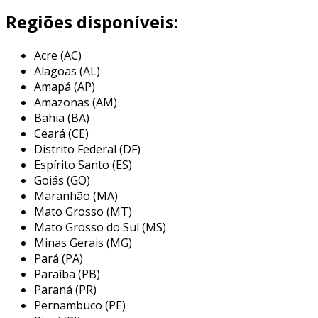
Regiões disponíveis:
além de suas funcionalidades de segurança, os
cabides anti-furto também são projetados para
Acre (AC)
serem esteticamente agradáveis e funcionais.
Alagoas (AL)
com diversos formatos e tamanhos, esses
Amapá (AP)
cabides atendem a diferentes tipos de
Amazonas (AM)
vestuário, garantindo que a apresentação dos
Bahia (BA)
produtos se mantenha atrativa para os
Ceará (CE)
clientes.
Distrito Federal (DF)
Espírito Santo (ES)
principais aplicações dos cabides
Goiás (GO)
anti-furto
Maranhão (MA)
Mato Grosso (MT)
os cabides anti-furto são amplamente
Mato Grosso do Sul (MS)
utilizados em diversas indústrias que lidam com
Minas Gerais (MG)
produtos de vestuário e acessórios. os
Pará (PA)
principais locais onde esses cabides são
Paraíba (PB)
aplicados incluem:
Paraná (PR)
Pernambuco (PE)
lojas de roupas:
cabides anti-furto são