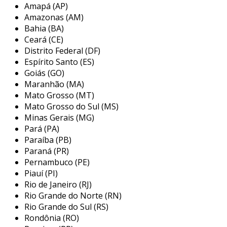
Amapá (AP)
materiais, como madeira, plástico e metal,
Amazonas (AM)
permitindo uma escolha que atenda tanto ao
Bahia (BA)
estilo pessoal quanto à decoração do closet ou
Ceará (CE)
do guarda-roupa. dessa forma, eles se tornam
Distrito Federal (DF)
essenciais no dia a dia de quem deseja manter
Espírito Santo (ES)
um controle maior sobre suas roupas.
Goiás (GO)
Maranhão (MA)
variantes e tipos de cabide de saia
Mato Grosso (MT)
Mato Grosso do Sul (MS)
existem várias opções de cabides de saia
Minas Gerais (MG)
disponíveis no mercado, cada um com suas
Pará (PA)
próprias características e vantagens. a escolha
Paraíba (PB)
do modelo ideal pode depender do tipo de saia
Paraná (PR)
que você tem, assim como do espaço disponível
Pernambuco (PE)
Piauí (PI)
e de suas preferências pessoais. algumas das
Rio de Janeiro (RJ)
principais variantes incluem:
Rio Grande do Norte (RN)
cabide de saia com clipes:
ideal para
Rio Grande do Sul (RS)
Rondônia (RO)
saias de diferentes tamanhos e tecidos,