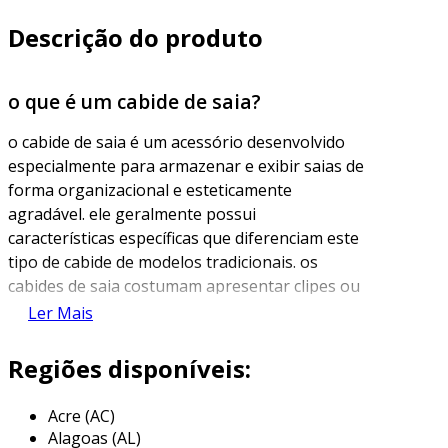
Descrição do produto
o que é um cabide de saia?
o cabide de saia é um acessório desenvolvido
especialmente para armazenar e exibir saias de
forma organizacional e esteticamente
agradável. ele geralmente possui
características específicas que diferenciam este
tipo de cabide de modelos tradicionais. os
cabides de saia costumam apresentar clipes ou
pinças, que seguram a peça pelo cós, evitando
Ler Mais
que ela escorregue ou se danifique, além de
possuírem uma estrutura que ajuda a mantê-
Regiões disponíveis:
las livres de vincos e marcas indesejadas.
Acre (AC)
além de sua funcionalidade, os cabides de saia
Alagoas (AL)
também podem ser encontrados em diferentes