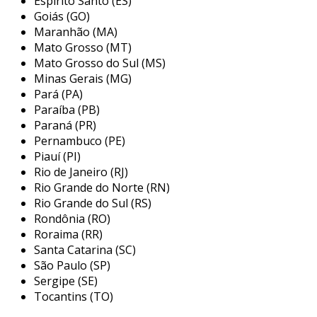
Espírito Santo (ES)
lúdicos que encantam as crianças. esta
Goiás (GO)
Maranhão (MA)
característica não apenas resgata o interesse
Mato Grosso (MT)
dos pequenos pelas suas roupas, mas também
Mato Grosso do Sul (MS)
ajuda na organização do espaço, promovendo
Minas Gerais (MG)
hábitos saudáveis de arrumação desde cedo.
Pará (PA)
principais características do cabide
Paraíba (PB)
Paraná (PR)
infantil de madeira branco
Pernambuco (PE)
Piauí (PI)
os cabides infantis de madeira branca se
Rio de Janeiro (RJ)
destacam pela qualidade e durabilidade. muitos
Rio Grande do Norte (RN)
são tratados para garantir que as bordas sejam
Rio Grande do Sul (RS)
arredondadas, evitando que as crianças se
Rondônia (RO)
machuquem. além disso, o acabamento em
Roraima (RR)
branco normalmente é realizado com tinta
Santa Catarina (SC)
atóxica, assegurando que não haja risco para a
São Paulo (SP)
saúde dos pequenos. outro ponto relevante é a
Sergipe (SE)
sua capacidade de suportar uma quantidade
Tocantins (TO)
variada de peças de vestuário, mantendo a