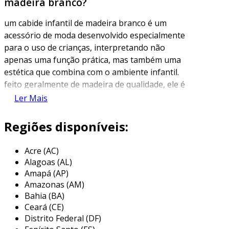
madeira branco?
um cabide infantil de madeira branco é um
acessório de moda desenvolvido especialmente
para o uso de crianças, interpretando não
apenas uma função prática, mas também uma
estética que combina com o ambiente infantil.
feito geralmente de madeira de qualidade, ele é
projetado para suportar o peso de roupas
Ler Mais
infantis, como vestidos, camisetas e casacos,
evitando que as peças se deformem ou
Regiões disponíveis:
danifiquem. a cor branca traz um toque de
leveza e frescor, além de harmonizar com a
Acre (AC)
decoração de diversos estilos de quartos
Alagoas (AL)
infantis.
Amapá (AP)
Amazonas (AM)
além da função básica de pendurar roupas, um
Bahia (BA)
cabide infantil de madeira branco pode contar
Ceará (CE)
com designs divertidos e variados, como
Distrito Federal (DF)
formas de animais, personagens ou elementos