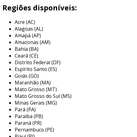
método eficiente de organização.
Regiões disponíveis:
além de sua funcionalidade, o cabide gancho
Acre (AC)
plástico pode estar disponível em diversas
Alagoas (AL)
cores e designs, permitindo que os usuários
Amapá (AP)
escolham opções que se adequem à estética de
Amazonas (AM)
seus espaços. a versatilidade material também
Bahia (BA)
permite que sejam criados cabides com
Ceará (CE)
texturas e acabamentos variados, aumentando
Distrito Federal (DF)
o apelo visual e a personalização no uso
Espírito Santo (ES)
cotidiano.
Goiás (GO)
Maranhão (MA)
principais aplicações do cabide
Mato Grosso (MT)
gancho plástico
Mato Grosso do Sul (MS)
Minas Gerais (MG)
os cabides ganchos plásticos têm uma ampla
Pará (PA)
gama de aplicações, sendo utilizados tanto em
Paraíba (PB)
ambientes domésticos quanto comerciais. na
Paraná (PR)
prática, eles ajudam a manter a organização e a
Pernambuco (PE)
Piauí (PI)
longevidade das roupas, contribuindo para um