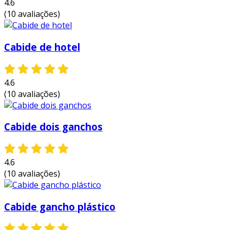
4.6
durabilidade:
fabricados em plásticos de
(10 avaliações)
alta qualidade, os cabides ganchos
plásticos são resistentes e suportam
Cabide de hotel
várias camadas de roupa, evitando quebra
ou deformação ao longo do tempo.
leveza:
sua estrutura leve torna fácil a
4.6
movimentação, o que é especialmente
(10 avaliações)
prático em ambientes comerciais. isso
também facilita o transporte nas
Cabide dois ganchos
bagagens durante viagens.
custo-benefício:
os cabides ganchos
plásticos são frequentemente mais
4.6
acessíveis do que outros tipos de cabides,
(10 avaliações)
como os de madeira ou metal, permitindo
economia sem comprometer a qualidade.
Cabide gancho plástico
facilidade de limpeza:
eles podem ser
facilmente limpos com um pano úmido,