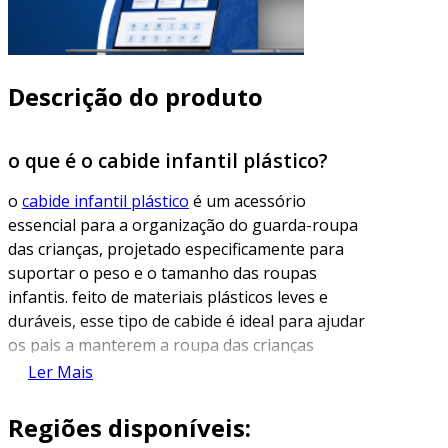
Descrição do produto
o que é o cabide infantil plástico?
o
cabide infantil plástico
é um acessório
essencial para a organização do guarda-roupa
das crianças, projetado especificamente para
suportar o peso e o tamanho das roupas
infantis. feito de materiais plásticos leves e
duráveis, esse tipo de cabide é ideal para ajudar
os pais a manterem a roupa das crianças
sempre em ordem. comumente disponíveis em
Ler Mais
várias cores e designs, os cabides plásticos não
apenas cumprem a função de suportar as
Regiões disponíveis:
roupas, mas também adicionam um toque