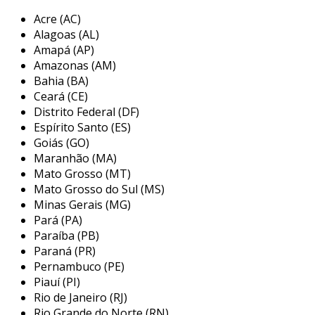
divertido ao espaço dos pequenos.
Acre (AC)
Alagoas (AL)
geralmente, esses cabides possuem dimensões
Amapá (AP)
menores em comparação com os cabides
Amazonas (AM)
tradicionais, adaptando-se melhor ao tamanho
Bahia (BA)
das roupas para crianças. alguns modelos
Ceará (CE)
ainda possuem detalhes como ganchos para
Distrito Federal (DF)
roupas de banho ou um design antiderrapante,
Espírito Santo (ES)
que ajudam a evitar que as peças escorreguem.
Goiás (GO)
Maranhão (MA)
essa praticidade se torna essencial para os pais
Mato Grosso (MT)
que buscam soluções eficientes e organizadas
Mato Grosso do Sul (MS)
para os armários infantis.
Minas Gerais (MG)
principais aplicações do cabide
Pará (PA)
infantil plástico
Paraíba (PB)
Paraná (PR)
os cabides infantis plásticos são amplamente
Pernambuco (PE)
Piauí (PI)
utilizados em diversos contextos, oferecendo
Rio de Janeiro (RJ)
versatilidade e funcionalidade. a seguir, são
Rio Grande do Norte (RN)