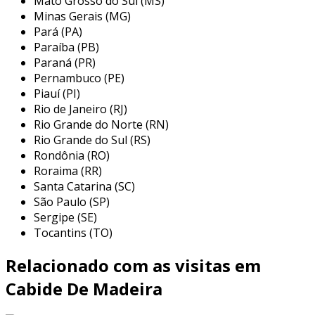
Mato Grosso do Sul (MS)
Minas Gerais (MG)
os cabides de madeira são extremamente
Pará (PA)
versáteis e podem ser utilizados em uma
Paraíba (PB)
variedade de ambientes. seja em residências,
Paraná (PR)
lojas de roupas ou estúdios de moda, eles
Pernambuco (PE)
Piauí (PI)
desempenham um papel crucial. além de
Rio de Janeiro (RJ)
pendurar roupas, esses cabides também
Rio Grande do Norte (RN)
podem ser usados para organizar acessórios,
Rio Grande do Sul (RS)
como lenços e gravatas, dependendo do design
Rondônia (RO)
da peça.
Roraima (RR)
Santa Catarina (SC)
closets e armários:
cabides de madeira
São Paulo (SP)
ajudam a otimizar o espaço, mantendo a
Sergipe (SE)
roupa organizada e acessível.
Tocantins (TO)
lojas de roupas:
utilizados para exibir
Relacionado com as visitas em
coleções de forma elegante e atraente,
valorizando as peças em exposição.
Cabide De Madeira
estúdios de moda:
servem para manter