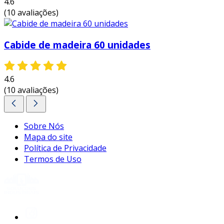
4.6
cabides de madeira se destacam como uma
(10 avaliações)
solução eficiente e estética para a organização
de roupas.
entre em contato e solicite um
orçamento personalizado!
Cabide de madeira 60 unidades
4.6
(10 avaliações)
Sobre Nós
Mapa do site
Política de Privacidade
Termos de Uso