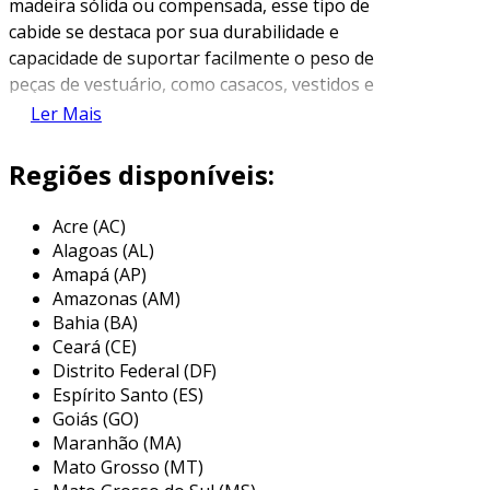
madeira sólida ou compensada, esse tipo de
cabide se destaca por sua durabilidade e
capacidade de suportar facilmente o peso de
peças de vestuário, como casacos, vestidos e
camisas. além de funcional, o cabide de madeira
Ler Mais
também serve como um item decorativo,
contribuindo para a estética do ambiente.
Regiões disponíveis:
os cabides de madeira podem variar em estilo,
Acre (AC)
acabamento e tamanho. existem modelos com
Alagoas (AL)
revestimentos em verniz, pintura ou
Amapá (AP)
decoupage, destinados a atender diferentes
Amazonas (AM)
preferências de design. sua estrutura robusta
Bahia (BA)
não só garante que as roupas fiquem bem
Ceará (CE)
penduradas, mas também ajuda a evitar dobras
Distrito Federal (DF)
e deformações nas peças, mantendo-as sempre
Espírito Santo (ES)
em bom estado.
Goiás (GO)
Maranhão (MA)
principais aplicações do cabide de
Mato Grosso (MT)
madeira