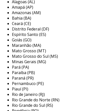
Alagoas (AL)
proporcionam um toque de elegância ao
Amapá (AP)
ambiente de venda. por serem mais sofisticados
Amazonas (AM)
em comparação aos cabides de plástico, eles
Bahia (BA)
ajudam a transmitir uma imagem de qualidade
Ceará (CE)
ao cliente. essa estética é essencial no setor de
Distrito Federal (DF)
moda, onde a apresentação dos produtos pode
Espírito Santo (ES)
influenciar diretamente nas decisões de
Goiás (GO)
Maranhão (MA)
compra.
Mato Grosso (MT)
principais aplicações dos cabides de
Mato Grosso do Sul (MS)
madeira para loja atacado
Minas Gerais (MG)
Pará (PA)
os cabides de madeira são muito versáteis e
Paraíba (PB)
podem ser utilizados em uma variedade de lojas
Paraná (PR)
de roupas, incluindo boutiques, lojas de
Pernambuco (PE)
Piauí (PI)
departamento e outlets. eles são adequados
Rio de Janeiro (RJ)
para exibir diferentes tipos de vestuário, desde
Rio Grande do Norte (RN)
roupas casuais até peças mais formais. além
Rio Grande do Sul (RS)
disso, são frequentemente usados em
Rondônia (RO)