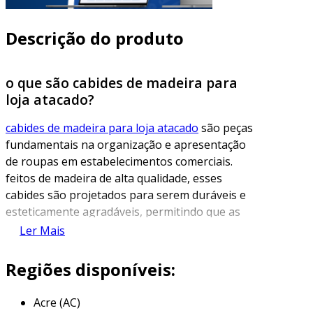
Descrição do produto
o que são cabides de madeira para
loja atacado?
cabides de madeira para loja atacado
são peças
fundamentais na organização e apresentação
de roupas em estabelecimentos comerciais.
feitos de madeira de alta qualidade, esses
cabides são projetados para serem duráveis e
esteticamente agradáveis, permitindo que as
roupas sejam exibidas de forma atraente. seu
Ler Mais
formato e material conferem robustez, sendo
ideais para suportar peças pesadas, como
Regiões disponíveis:
casacos e vestidos.
Acre (AC)
além da resistência, os cabides de madeira