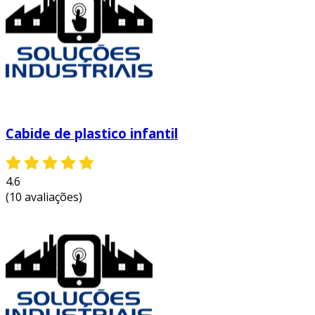
no mercado, cada um com características
específicas. sendo assim, vale a pena considerar
os seguintes estilos:
cabides de parede
: fixados na parede,
proporcionando um espaço vertical para
armazenamento.
Cabide de plastico infantil
cabides de chão
: com estrutura que se
apoia no chão, são móveis e podem ser
deslocados facilmente.
4.6
cabides empilháveis
: projetados para
(10 avaliações)
serem empilhados, otimizam ainda mais o
uso do espaço.
manutenção e cuidado
para garantir a durabilidade dos cabides para
chinelos, algumas práticas de manutenção são
recomendadas. as principais dicas incluem: