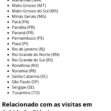
diversas vantagens. entre os principais
Mato Grosso (MT)
benefícios, destacam-se:
Mato Grosso do Sul (MS)
Minas Gerais (MG)
organização
: mantêm os chinelos
Pará (PA)
arrumados e facilmente acessíveis.
Paraíba (PB)
economia de espaço
: otimizam o uso do
Paraná (PR)
espaço, permitindo armazenar mais
Pernambuco (PE)
Piauí (PI)
calçados em menor área.
Rio de Janeiro (RJ)
preservação do produto
: evitam que os
Rio Grande do Norte (RN)
chinelos se deformem ao serem
Rio Grande do Sul (RS)
empilhados desordenadamente.
Rondônia (RO)
Roraima (RR)
facilidade de manuseio
: proporcionam
Santa Catarina (SC)
um acesso rápido, facilitando a escolha do
São Paulo (SP)
chinelo ideal para cada ocasião.
Sergipe (SE)
estilo decorativo
: adicionam um
Tocantins (TO)
elemento estético na decoração de
Relacionado com as visitas em
ambientes.