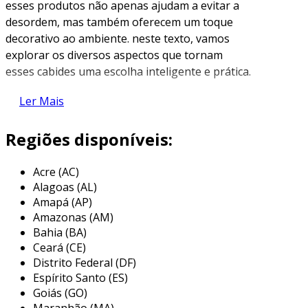
esses produtos não apenas ajudam a evitar a
desordem, mas também oferecem um toque
decorativo ao ambiente. neste texto, vamos
explorar os diversos aspectos que tornam
esses cabides uma escolha inteligente e prática.
o que são cabides para chinelos?
Ler Mais
os cabides para chinelos foram desenvolvidos
Regiões disponíveis:
para pendurar e armazenar esses calçados de
forma eficiente. esses cabides geralmente são
Acre (AC)
feitos de plástico ou metal, projetados para
Alagoas (AL)
suportar o peso e o formato dos chinelos.
Amapá (AP)
dessa forma, são uma solução funcional e
Amazonas (AM)
atraente para quem quer manter seus chinelos
Bahia (BA)
sempre à mão.
Ceará (CE)
Distrito Federal (DF)
benefícios dos cabides para chinelos
Espírito Santo (ES)
Goiás (GO)
a adoção de cabides para chinelos oferece
Maranhão (MA)