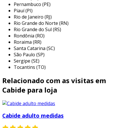
que melhor se adeque às suas necessidades.
Pernambuco (PE)
Piauí (PI)
confira abaixo alguns dos locais mais
Rio de Janeiro (RJ)
recomendados:
Rio Grande do Norte (RN)
fornecedores de materiais para lojas:
Rio Grande do Sul (RS)
Rondônia (RO)
muitas lojas que vendem equipamentos
Roraima (RR)
para o varejo oferecem cabides anti furto
Santa Catarina (SC)
em suas prateleiras, com diferentes
São Paulo (SP)
modelos e características para atender a
Sergipe (SE)
diversas demandas.
Tocantins (TO)
comerciantes online:
plataformas e-
Relacionado com as visitas em
commerce como mercado livre, amazon, e
sites especializados em segurança no
Cabide para loja
varejo oferecem uma ampla gama de
cabides anti furto, permitindo
comparação de preços, modelos e
avaliações de outros clientes.
Cabide adulto medidas
fabricantes especializados:
algumas