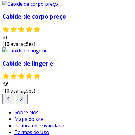
manter uma rotina de organização, o que
gera um ambiente mais agradável.
Cabide de corpo preço
essas vantagens reforçam a importância do
cabide com argolas como uma ferramenta
4.6
eficaz para quem busca eficiência na
(10 avaliações)
organização de roupas, mostrando-se uma
escolha inteligente tanto para ambientes
domésticos quanto comerciais.
Cabide de lingerie
entre em contato e solicite um orçamento
personalizado!
4.6
(10 avaliações)
Sobre Nós
Mapa do site
Política de Privacidade
Termos de Uso