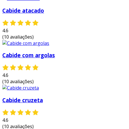
organização e preservação das roupas. ao
Cabide atacado
utilizar este modelo, é possível desfrutar de
benefícios, como:
4.6
economia de espaço:
com a capacidade
(10 avaliações)
de pendurar várias peças em um único
cabide, o uso de argolas permite uma
melhor utilização do espaço disponível no
Cabide com argolas
armário.
proteção das roupas:
o design do cabide
4.6
com argolas ajuda a prevenir amassados
(10 avaliações)
e danos, mantendo as peças em excelente
estado por mais tempo.
facilidade de acesso:
a disposição das
Cabide cruzeta
roupas permite rápida visualização,
facilitando a escolha na hora de se vestir.
4.6
estética organizada:
com um armário
(10 avaliações)
mais organizado visualmente, é mais fácil