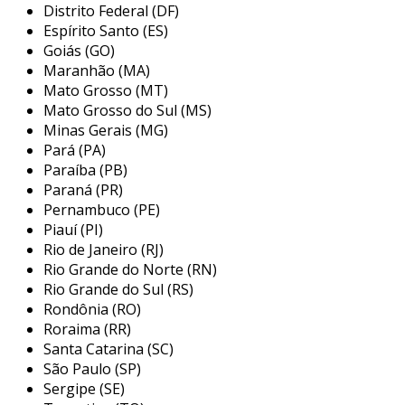
especialmente valorizado em ambientes de
Distrito Federal (DF)
moda e em armários domésticos.
Espírito Santo (ES)
Goiás (GO)
principais aplicações do cabide com
Maranhão (MA)
argolas
Mato Grosso (MT)
Mato Grosso do Sul (MS)
o cabide com argolas é amplamente utilizado
Minas Gerais (MG)
em contextos variados, desde o ambiente
Pará (PA)
doméstico até ambientes comerciais, como
Paraíba (PB)
lojas de roupas. suas características práticas
Paraná (PR)
tornam-no ideal para diferentes aplicações,
Pernambuco (PE)
Piauí (PI)
incluindo:
Rio de Janeiro (RJ)
organização em armários:
ideal para
Rio Grande do Norte (RN)
pendurar saias e calças, mantendo-as
Rio Grande do Sul (RS)
Rondônia (RO)
alinhadas e evitando vincos indesejados.
Roraima (RR)
exibição em lojas:
usado por varejistas
Santa Catarina (SC)
para mostrar uma coleção de roupas de
São Paulo (SP)
forma organizada, facilitando a
Sergipe (SE)
visualização para os clientes.