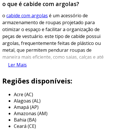
o que é cabide com argolas?
o
cabide com argolas
é um acessório de
armazenamento de roupas projetado para
otimizar o espaço e facilitar a organização de
peças de vestuário. este tipo de cabide possui
argolas, frequentemente feitas de plástico ou
metal, que permitem pendurar roupas de
maneira mais eficiente, como saias, calças e até
mesmo blusas, evitando que as peças se
Ler Mais
amassem ou escorreguem.
Regiões disponíveis:
além de funcional, o cabide com argolas
contribui para a organização visual do closet,
Acre (AC)
proporcionando um acesso mais fácil às
Alagoas (AL)
roupas. a sua versatilidade permite que
Amapá (AP)
diferentes tipos de vestuário sejam
Amazonas (AM)
organizados em um único cabide, otimizando o
Bahia (BA)
uso do espaço disponível. dessa forma, ele é
Ceará (CE)