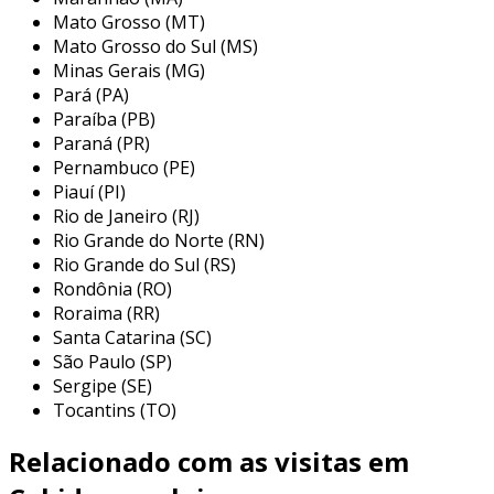
Mato Grosso (MT)
os cabides de roupa variam amplamente em
Mato Grosso do Sul (MS)
design e funcionalidade, adaptando-se às
Minas Gerais (MG)
necessidades específicas de quem os utiliza.
Pará (PA)
conhecer os diferentes tipos pode ajudar na
Paraíba (PB)
escolha da melhor opção para cada situação.
Paraná (PR)
confira abaixo os principais tipos de cabides:
Pernambuco (PE)
Piauí (PI)
cabide de madeira:
ideal para roupas
Rio de Janeiro (RJ)
pesadas como paletós e casacos,
Rio Grande do Norte (RN)
oferecendo resistência e um visual
Rio Grande do Sul (RS)
Rondônia (RO)
sofisticado.
Roraima (RR)
cabide de plástico:
leves e econômicos,
Santa Catarina (SC)
são perfeitos para camisetas e roupas do
São Paulo (SP)
dia a dia, mas não suportam grandes
Sergipe (SE)
pesos.
Tocantins (TO)
cabide de metal:
com uma aparência
Relacionado com as visitas em
moderna, são duráveis e podem ser
utilizados para roupas leves e acessórios.