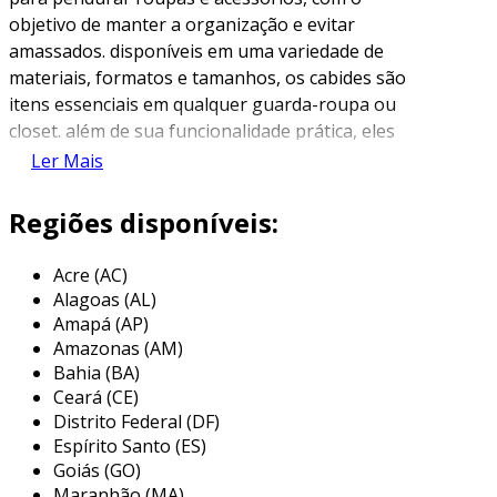
objetivo de manter a organização e evitar
amassados. disponíveis em uma variedade de
materiais, formatos e tamanhos, os cabides são
itens essenciais em qualquer guarda-roupa ou
closet. além de sua funcionalidade prática, eles
também oferecem uma maneira elegante de
Ler Mais
exibir roupas, especialmente em vitrines de
lojas de moda.
Regiões disponíveis:
os cabides podem ser fabricados de diversos
Acre (AC)
materiais, como madeira, plástico e metal. cada
Alagoas (AL)
tipo de material possui características
Amapá (AP)
específicas que influenciam na durabilidade e na
Amazonas (AM)
adequação para diferentes tipos de roupas. por
Bahia (BA)
exemplo, os cabides de madeira são preferidos
Ceará (CE)
para roupas pesadas, enquanto os de plástico
Distrito Federal (DF)
podem ser uma opção mais econômica e leve.
Espírito Santo (ES)
Goiás (GO)
principais tipos de cabides de roupa
Maranhão (MA)