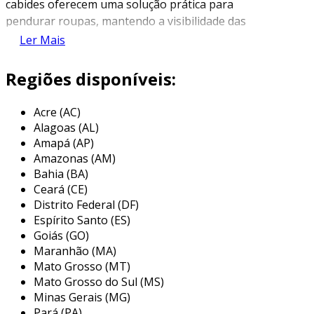
cabides oferecem uma solução prática para
pendurar roupas, mantendo a visibilidade das
peças. seu design clean e minimalista permite
Ler Mais
que a atenção se concentre nas roupas em
exibição, sendo ideais para lojas de roupas,
Regiões disponíveis:
armários e exposições de moda.
Acre (AC)
uma das principais vantagens dos cabides
Alagoas (AL)
transparentes é a sua versatilidade. eles podem
Amapá (AP)
ser utilizados para pendurar qualquer tipo de
Amazonas (AM)
vestuário, desde camisetas, vestidos, até itens
Bahia (BA)
mais pesados, como casacos. a transparência
Ceará (CE)
deles também facilita a harmonização com
Distrito Federal (DF)
qualquer ambiente, tornando-os uma opção
Espírito Santo (ES)
popular para quem deseja um visual moderno e
Goiás (GO)
Maranhão (MA)
organizado.
Mato Grosso (MT)
principais aplicações dos cabides
Mato Grosso do Sul (MS)
transparentes
Minas Gerais (MG)
Pará (PA)