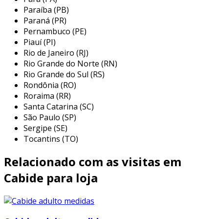
os cabides transparentes têm uma vasta gama
Paraíba (PB)
de aplicações em diversos contextos. sua
Paraná (PR)
funcionalidade e design os tornam
Pernambuco (PE)
Piauí (PI)
extremamente populares tanto em ambientes
Rio de Janeiro (RJ)
domésticos quanto comerciais. entre os
Rio Grande do Norte (RN)
principais usos, destacam-se:
Rio Grande do Sul (RS)
Rondônia (RO)
lojas de roupas:
ideal para vitrines e
Roraima (RR)
exibições, pois permite que os clientes
Santa Catarina (SC)
vejam a peça claramente, realçando suas
São Paulo (SP)
características sem distrações.
Sergipe (SE)
closets e armários:
ajuda na organização
Tocantins (TO)
do vestuário em casa, proporcionando
Relacionado com as visitas em
uma visão clara das roupas, facilitando a
escolha na hora de se vestir.
Cabide para loja
exposições de moda:
usados para
mostrar as criações de estilistas, os
cabides transparentes fazem parte da