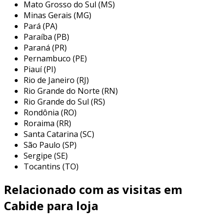
Mato Grosso do Sul (MS)
tanto no varejo quanto em residências. no
Minas Gerais (MG)
comércio, especialmente em lojas de roupas,
Pará (PA)
eles permitem que os produtos sejam exibidos
Paraíba (PB)
de maneira atraente e organizada, facilitando a
Paraná (PR)
visualização e a seleção pelos clientes. em
Pernambuco (PE)
Piauí (PI)
casas, são a solução perfeita para manter
Rio de Janeiro (RJ)
closets organizados, além de facilitar a
Rio Grande do Norte (RN)
arrumação e identificação das roupas.
Rio Grande do Sul (RS)
Rondônia (RO)
loja de roupas:
ideal para exibir coleções
Roraima (RR)
sem interferir na estética, ajudando
Santa Catarina (SC)
clientes a escolherem com facilidade.
São Paulo (SP)
closets residenciais:
perfeito para
Sergipe (SE)
manter as roupas bem organizadas,
Tocantins (TO)
aproveitando melhor o espaço disponível.
Relacionado com as visitas em
presentes e eventos:
muitas vezes
utilizados em festas e eventos para
Cabide para loja
pendurar vestidos ou fantasias,