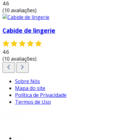
4.6
essa opção é ideal para quem deseja adquirir
(10 avaliações)
em grandes quantidades e obter uma economia
significativa.
Cabide de lingerie
entre em contato e solicite um orçamento
personalizado!
4.6
(10 avaliações)
Sobre Nós
Mapa do site
Política de Privacidade
Termos de Uso