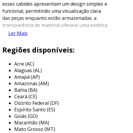
esses cabides apresentam um design simples e
funcional, permitindo uma visualização clara
das peças enquanto estão armazenadas. a
transparência do material oferece uma estética
limpa e moderna, combinando facilmente com
Ler Mais
diversos estilos de decoração de closets e lojas.
Regiões disponíveis:
uma das principais características dos cabides
transparentes é a sua versatilidade. eles podem
Acre (AC)
suportar diversos tipos de roupas, desde
Alagoas (AL)
blusas leves até peças mais pesadas, como
Amapá (AP)
casacos. além disso, por serem transparentes,
Amazonas (AM)
ajudam a dar uma ilusão de espaço, sendo
Bahia (BA)
ideais para ambientes menores onde a
Ceará (CE)
organização visual é fundamental.
Distrito Federal (DF)
Espírito Santo (ES)
principais aplicações dos cabides
Goiás (GO)
transparentes
Maranhão (MA)
Mato Grosso (MT)
os cabides transparentes são muito utilizados