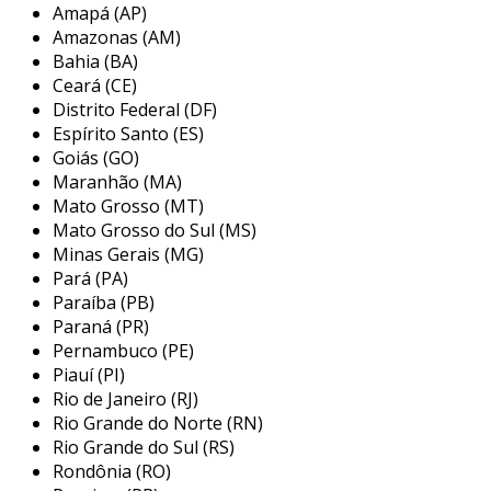
Amapá (AP)
maximizem suas margens de lucro. além disso,
Amazonas (AM)
a uniformidade na apresentação das roupas é
Bahia (BA)
garantida quando se utiliza cabides do mesmo
Ceará (CE)
modelo e material.
Distrito Federal (DF)
Espírito Santo (ES)
entre os principais benefícios da compra de
Goiás (GO)
cabides em atacado, destacam-se:
Maranhão (MA)
Mato Grosso (MT)
economia de custo
: compras em grande
Mato Grosso do Sul (MS)
quantidade geralmente resultam em
Minas Gerais (MG)
preços unitários mais baixos.
Pará (PA)
Paraíba (PB)
consistência visual
: cabides
Paraná (PR)
padronizados criam uma apresentação
Pernambuco (PE)
harmoniosa nas araras.
Piauí (PI)
diversidade de modelos
: É possível
Rio de Janeiro (RJ)
escolher entre diferentes tipos, como
Rio Grande do Norte (RN)
cabides de madeira, plástico ou metal.
Rio Grande do Sul (RS)
Rondônia (RO)
reposição rápida
: a compra em atacado