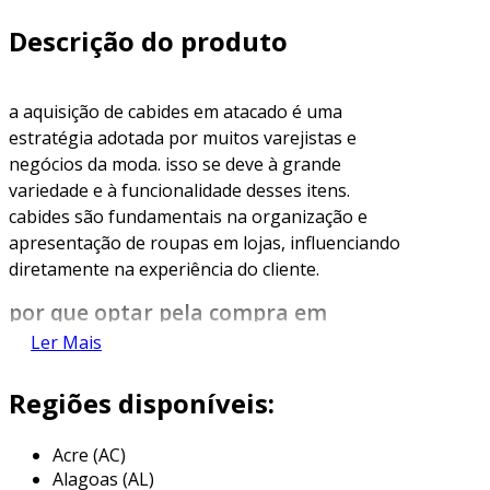
Descrição do produto
a aquisição de cabides em atacado é uma
estratégia adotada por muitos varejistas e
negócios da moda. isso se deve à grande
variedade e à funcionalidade desses itens.
cabides são fundamentais na organização e
apresentação de roupas em lojas, influenciando
diretamente na experiência do cliente.
por que optar pela compra em
atacado?
Ler Mais
adquirir cabides em maior escala oferece
Regiões disponíveis:
diversas vantagens. primeiramente, a economia
é um aspecto significativo a ser considerado. as
Acre (AC)
compras em atacado geralmente resultam em
Alagoas (AL)
preços reduzidos, permitindo que as empresas