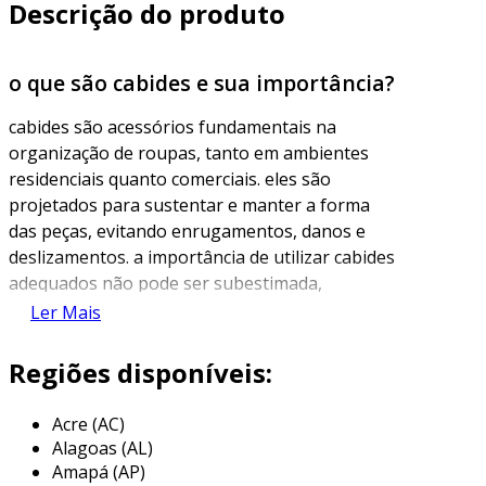
Descrição do produto
o que são cabides e sua importância?
cabides são acessórios fundamentais na
organização de roupas, tanto em ambientes
residenciais quanto comerciais. eles são
projetados para sustentar e manter a forma
das peças, evitando enrugamentos, danos e
deslizamentos. a importância de utilizar cabides
adequados não pode ser subestimada,
especialmente em lojas de roupas ou em
Ler Mais
armários que buscam otimizar espaço e
organização.
Regiões disponíveis:
além de sua funcionalidade principal, a escolha
Acre (AC)
do cabide certo também pode influenciar na
Alagoas (AL)
apresentação das peças. por exemplo, cabides
Amapá (AP)
de madeira costumam conferir um aspecto