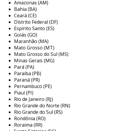
Amazonas (AM)
mais sofisticado, enquanto os de plástico
Bahia (BA)
podem ser mais versáteis e econômicos.
Ceará (CE)
portanto, ao considerar
onde comprar cabides
Distrito Federal (DF)
no atacado
, é essencial contemplar a variedade
Espírito Santo (ES)
de opções disponíveis para atender às
Goiás (GO)
Maranhão (MA)
necessidades específicas de cada usuário.
Mato Grosso (MT)
principais locais para comprar
Mato Grosso do Sul (MS)
cabides no atacado
Minas Gerais (MG)
Pará (PA)
adquirir cabides no atacado é uma excelente
Paraíba (PB)
estratégia para quem busca economia e
Paraná (PR)
variedade. os principais locais onde você pode
Pernambuco (PE)
Piauí (PI)
encontrar esse tipo de produto incluem:
Rio de Janeiro (RJ)
fabricantes:
empresas que produzem
Rio Grande do Norte (RN)
cabides em larga escala muitas vezes
Rio Grande do Sul (RS)
Rondônia (RO)
oferecem preços competitivos para
Roraima (RR)
compras no atacado, além de uma gama